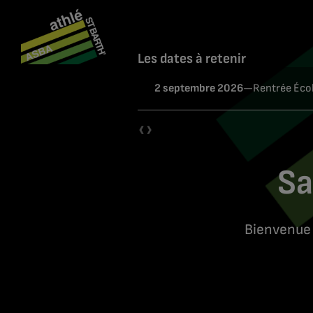
Passer
au
contenu
Les dates à retenir
2 septembre 2026
—
Rentrée Écol
‹
›
Sa
Bienvenue 