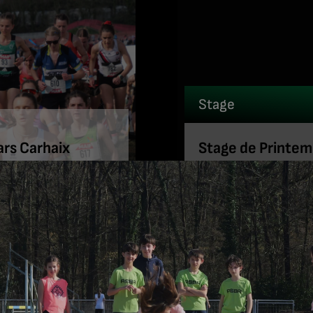
Stage
rs Carhaix
Stage de Printemp
Lire la suite