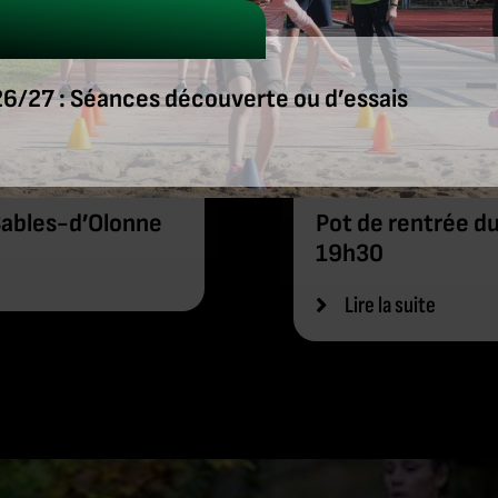
6/27 : Séances découverte ou d’essais
Club
Sables-d’Olonne
Pot de rentrée d
19h30
Lire la suite