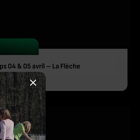
s 04 & 05 avril – La Flèche