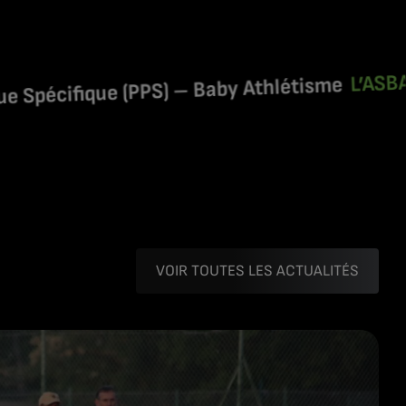
École d
L’ASBA :
que (PPS) – Baby Athlétisme
VOIR TOUTES LES ACTUALITÉS